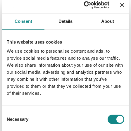
mich zu hören. Stattdessen stürzt du dich
von einer Gefahr in die nächste, während
alles zu Asche verbrennt. Ich bin dein Feuer,
Consent
Details
About
Cinder, und nichts wird das jemals ändern.
Die Frage ist nur: Bist du bereit für den
ultimativen Brand? KLAPPENTEXT Als Smoke
This website uses cookies
Cinder auf der Ranch zurücklässt, tut sie alles
We use cookies to personalise content and ads, to
dafür, ihn aus dem Gefängnis zu befreien.
provide social media features and to analyse our traffic.
Dafür geht sie Wege, die gefährlich sind und
We also share information about your use of our site with
schon bald neue Feinde auf den Plan rufen.
our social media, advertising and analytics partners who
Als Smoke Cinder plötzlich von sich stößt,
may combine it with other information that you’ve
scheint es, als würde ihr Leben in Flammen
provided to them or that they’ve collected from your use
aufgehen. Kann der Tod eines Freundes sie
of their services.
vor dem Feuer retten? Oder wird alles zu
Rauch und Asche verbrennen?
Consent
Necessary
Selection