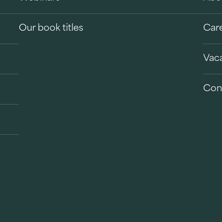
Our book titles
Car
Vac
Con