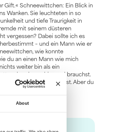
r Gift.« Schneewittchen: Ein Blick in
ns Wanken. Sie leuchteten in so
elheit und tiefe Traurigkeit in
Fremde mit seinem düsteren
ht vergessen? Dabei sollte ich es
rherbestimmt – und ein Mann wie er
hneewittchen, wie konnte
ie du an einen Mann wie mich
ichts weiter bin als ein
Retter, den du so dringend brauchst.
zweifelt in mir sehen willst. Aber du
About
se our traffic. We also share