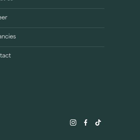
eer
ancies
tact