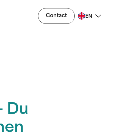
Contact
EN
- Du
nen