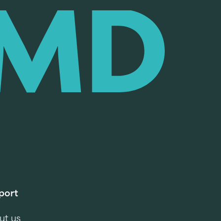
port
ut us