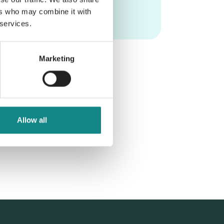
ers who may combine it with
 services.
Marketing
Allow all