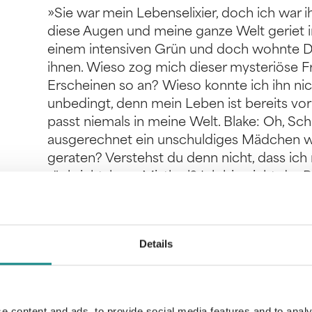
»Sie war mein Lebenselixier, doch ich war ih
diese Augen und meine ganze Welt geriet i
einem intensiven Grün und doch wohnte Dunk
ihnen. Wieso zog mich dieser mysteriöse 
Erscheinen so an? Wieso konnte ich ihn nic
unbedingt, denn mein Leben ist bereits vo
passt niemals in meine Welt. Blake: Oh, Sc
ausgerechnet ein unschuldiges Mädchen w
geraten? Verstehst du denn nicht, dass ich n
rücksichtsloser Mistkerl? Ich bin nicht der 
Ich bin nicht der gute Mensch, den du so ver
… du bist mein Untergang.
Details
e content and ads, to provide social media features and to analy