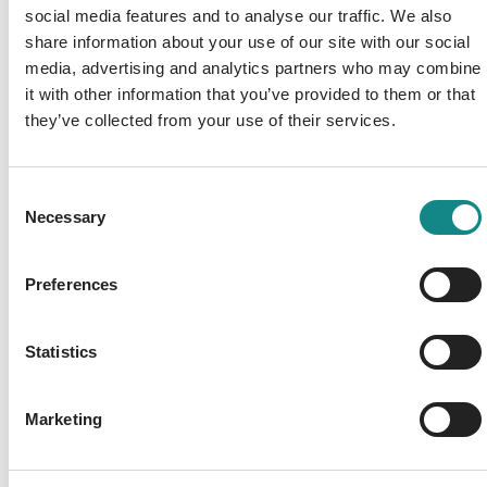
gesagt Achtsamkeit. Es fördert das
social media features and to analyse our traffic. We also
psychophysische Gleichgewicht und führt zu
share information about your use of our site with our social
optimalem authentischem Verhalten. „Durch
media, advertising and analytics partners who may combine
Bewusstsein zu bewusstem Sein“, dieses
it with other information that you’ve provided to them or that
they’ve collected from your use of their services.
pädagogische Credo Jacobys ist
dahingehend bedeutsam, als wir jederzeit
Gegenüber eines Menschen sind, und in
Consent
jedem Moment der Begegnung darüber
Necessary
Selection
entscheiden, ob wir uns
entwicklungsfördernd oder
Preferences
entwicklungshindernd verhalten.
Statistics
Marketing
Information
PDF