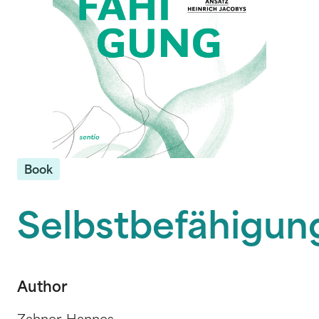
Book
Selbstbefähigun
Author