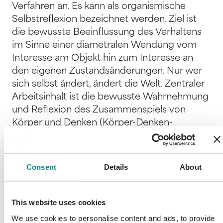
Verfahren an. Es kann als organismische
Selbstreflexion bezeichnet werden. Ziel ist
die bewusste Beeinflussung des Verhaltens
im Sinne einer diametralen Wendung vom
Interesse am Objekt hin zum Interesse an
den eigenen Zustandsänderungen. Nur wer
sich selbst ändert, ändert die Welt. Zentraler
Arbeitsinhalt ist die bewusste Wahrnehmung
und Reflexion des Zusammenspiels von
Körper und Denken (Körper-Denken-
Koordination) sowie die allfällige notwendige
Korrektur. Es geht darum, die
selbstregulierenden Impulse des Organismus
Consent
Details
About
wahrzunehmen und zuzulassen. Es findet
eine Selbstorganisation des Systems statt.
Jacobys Verfahren beinhaltet eine Schulung
This website uses cookies
der Aufmerksamkeitsfähigkeit oder populär
We use cookies to personalise content and ads, to provide