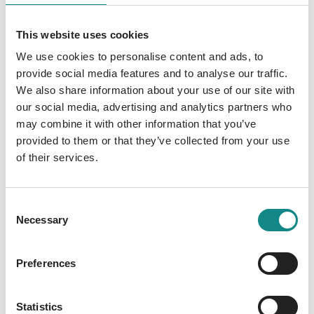
gegenüber preis. Was passiert, wenn sie in
This website uses cookies
die Hände einer wirklich kranken Person
gelangen? Denn es gibt eine solche Person.
We use cookies to personalise content and ads, to
Sie macht sich die Sorglosigkeit zunutze mit
provide social media features and to analyse our traffic.
We also share information about your use of our site with
der diese Menschen ihre Smartphones mit
our social media, advertising and analytics partners who
Daten füttern, um ihre ganz persönlichen
may combine it with other information that you’ve
Ziele zu verfolgen.
provided to them or that they’ve collected from your use
of their services.
Consent
Necessary
Selection
Information
PDF
Preferences
Statistics