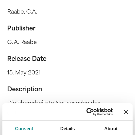
Raabe, C.A.
Publisher
C. A. Raabe
Release Date
15. May 2021
Description
Die überarbeitete Neuausgabe des
ursprünglich 2017 erschienenen Krimis über
die Schattenseiten von Social Media.
Freiwillig geben viele Menschen jeden Tag
Consent
Details
About
ihre Daten den verschiedensten Apps