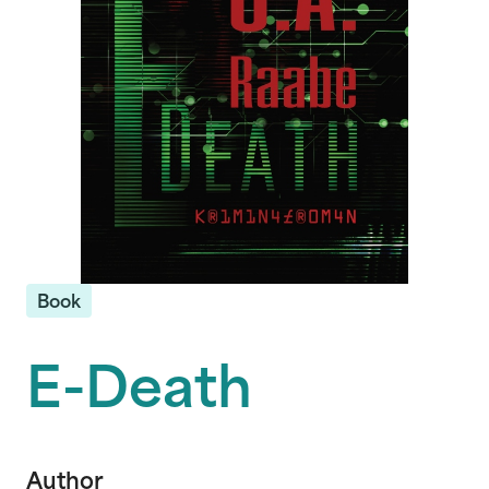
Book
E-Death
Author