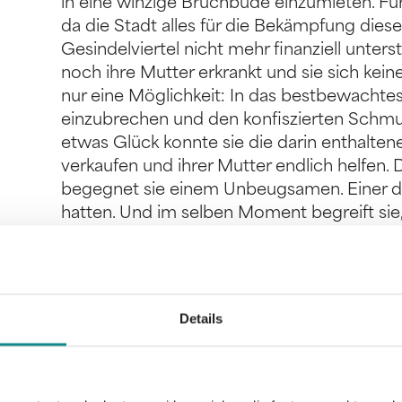
in eine winzige Bruchbude einzumieten. Für
da die Stadt alles für die Bekämpfung dies
Gesindelviertel nicht mehr finanziell unte
noch ihre Mutter erkrankt und sie sich keine
nur eine Möglichkeit: In das bestbewacht
einzubrechen und den konfiszierten Schmuc
etwas Glück konnte sie die darin enthalt
verkaufen und ihrer Mutter endlich helfen
begegnet sie einem Unbeugsamen. Einer de
hatten. Und im selben Moment begreift sie,
für sie, nicht in dieser Stadt. Denn sie hat
Todesstrafe fordert und gleichzeitig die He
Ferne rücken lässt.
Details