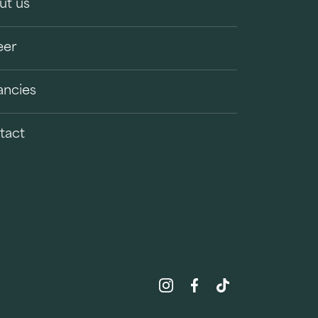
ut us
eer
ancies
tact