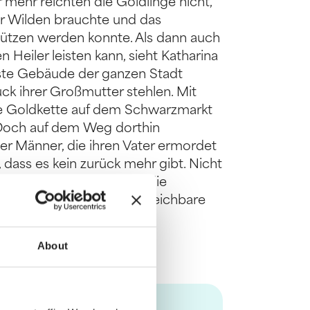
 mehr reichten die Goldlinge nicht,
er Wilden brauchte und das
rstützen werden konnte. Als dann auch
n Heiler leisten kann, sieht Katharina
este Gebäude der ganzen Stadt
k ihrer Großmutter stehlen. Mit
ene Goldkette auf dem Schwarzmarkt
. Doch auf dem Weg dorthin
r Männer, die ihren Vater ermordet
 dass es kein zurück mehr gibt. Nicht
te etwas getan, was immer die
ilung ihrer Mutter in unerreichbare
About