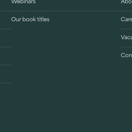
Webinars
Abo
Our book titles
Car
Vac
Con