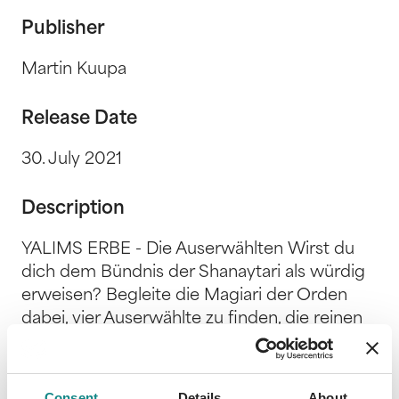
Publisher
Martin Kuupa
Release Date
30. July 2021
Description
YALIMS ERBE - Die Auserwählten Wirst du
dich dem Bündnis der Shanaytari als würdig
erweisen? Begleite die Magiari der Orden
dabei, vier Auserwählte zu finden, die reinen
Herzens und unbändigen Mutes sind. Sie
allein können Tholaran vor der Zerstörung
durch ein mächtiges Wesen bewahren -
Consent
Details
About