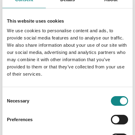
sofern sie nicht an den Schatten ihrer
eigenen Vergangenheit scheitern. Doch
irgendwann tritt auch das dunkelste
This website uses cookies
Geheimnis aus der Düsternis ans Licht.
We use cookies to personalise content and ads, to
Ausdrücke wie Magiari, Soldatari, Bewohneri,
provide social media features and to analyse our traffic.
usw. sind übrigens keine Fehler, sondern
We also share information about your use of our site with
absichtlich so gewählt. Denn das Volk auf
our social media, advertising and analytics partners who
Tholaran wächst seit jeher mit
may combine it with other information that you’ve
provided to them or that they’ve collected from your use
geschlechtergerechter Sprache auf.
of their services.
Consent
Necessary
Selection
Information
PDF
Preferences