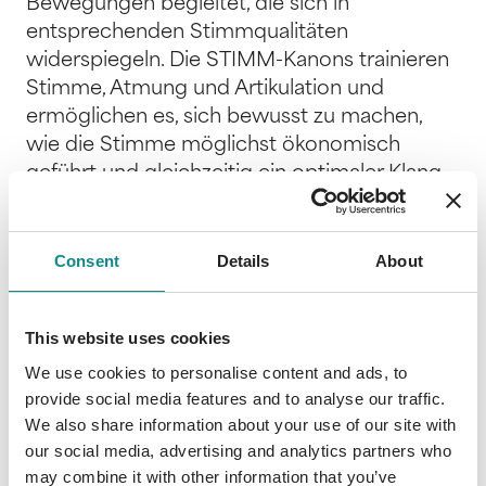
Bewegungen begleitet, die sich in
entsprechenden Stimmqualitäten
widerspiegeln. Die STIMM-Kanons trainieren
Stimme, Atmung und Artikulation und
ermöglichen es, sich bewusst zu machen,
wie die Stimme möglichst ökonomisch
geführt und gleichzeitig ein optimaler Klang
erreicht werden kann, egal ob sie zum Singen
oder Sprechen eingesetzt werden soll.
Fördern Sie neben der stimmbildnerischen
Consent
Details
About
Funktion auch das gemeinsame Musizieren,
da die STIMM-Kanons wie kleine
This website uses cookies
Aufführungsstücke das Repertoire Ihres
Ensembles erweitern. Einige Kanons
We use cookies to personalise content and ads, to
provide social media features and to analyse our traffic.
ermöglichen dabei sogar ein Kennenlernen
We also share information about your use of our site with
der sog. „Vocal Percussion“, Sprechsilben, die
our social media, advertising and analytics partners who
ein Chorstück perkussiv unterstützen. Die
may combine it with other information that you’ve
klare Konzeptstruktur sowie die leicht