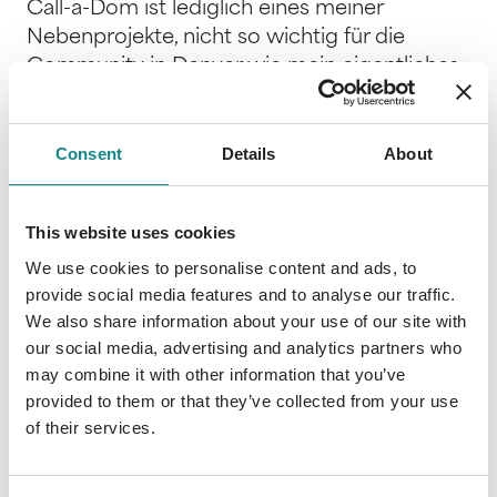
Call-a-Dom ist lediglich eines meiner
Nebenprojekte, nicht so wichtig für die
Community in Denver wie mein eigentliches
Ziel. Nur ein Freundschaftsdienst, weil es
kaum noch Clubs gibt, wo dominante
Männer passende Frauen kennenlernen
Consent
Details
About
können. Leider hat das Match meines
Freundes nicht gepasst und nun muss ich
This website uses cookies
Holly treffen, um letzte Fehler der App
We use cookies to personalise content and ads, to
auszumerzen. Sie erweist sich als die
provide social media features and to analyse our traffic.
perfekte Partnerin für mich und meine
We also share information about your use of our site with
speziellen Bedürfnisse. Perfekter, als es mir zu
our social media, advertising and analytics partners who
diesem Zeitpunkt lieb ist. Ist Holly die richtige
may combine it with other information that you’ve
Frau für einen Mann mit meinem
provided to them or that they’ve collected from your use
Hintergrund? Was sie nämlich nicht weiß, ist,
of their services.
dass meine Arbeit und mein Start-up vor
allem ein Ziel haben: Rache am mächtigsten