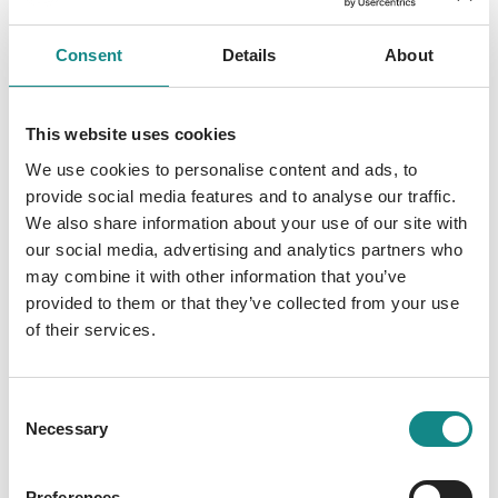
angehen. Mittlerweile haben sie ihren Platz in
der Menschenwelt gefunden und wissen
Consent
Details
About
ganz genau, wie sie ihre Herrchen um die
Pfote wickeln können. Mit dem Mops Hector
und dem unverbesserlichen Draufgänger
This website uses cookies
Angelo haben sie zwei tierisch gute Freunde
We use cookies to personalise content and ads, to
gefunden, mit denen sie regelmäßig in die
provide social media features and to analyse our traffic.
unglaublichsten Situationen geraten. Der
We also share information about your use of our site with
jährliche Aufenthalt in Elfriedes
our social media, advertising and analytics partners who
Hundepension endet um ein Haar in einer
may combine it with other information that you’ve
Katastrophe und mit einem Mal sind Phoebe
provided to them or that they’ve collected from your use
of their services.
und Layla an einem Ort, der schreckliche
Erinnerungen wachwerden lässt.
Consent
Necessary
Selection
Preferences