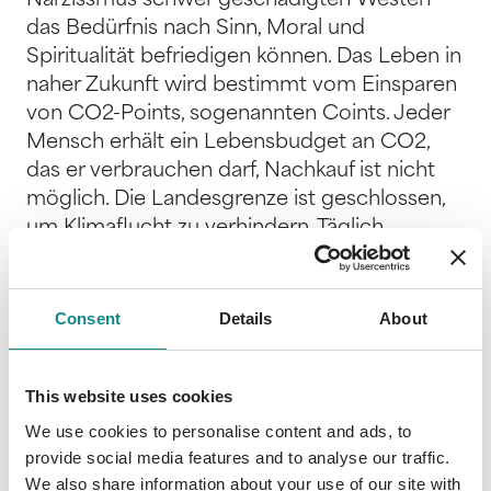
Narzissmus schwer geschädigten Westen
das Bedürfnis nach Sinn, Moral und
Spiritualität befriedigen können. Das Leben in
naher Zukunft wird bestimmt vom Einsparen
von CO2-Points, sogenannten Coints. Jeder
Mensch erhält ein Lebensbudget an CO2,
das er verbrauchen darf, Nachkauf ist nicht
möglich. Die Landesgrenze ist geschlossen,
um Klimaflucht zu verhindern. Täglich
versammelt sich das ganze Land vor den
Bildschirmen, um das Pray-for-the-Planet zu
hören, das von der Klimakanzlerin verkündet
Consent
Details
About
wird. Ein Generationenkonflikt spaltet die
gesamte Gesellschaft. Alle Einkäufe, Aktionen
This website uses cookies
und vor allem Gespräche der Menschen
werden überwacht und übermittelt von
We use cookies to personalise content and ads, to
einem unlösbaren Armband, dem ‚Guten
provide social media features and to analyse our traffic.
We also share information about your use of our site with
Helfer‘. Es bucht automatisch die Coints vom