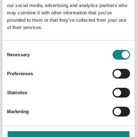
our social media, advertising and analytics partners who
Lebensbudget ab, ist zugleich
may combine it with other information that you’ve
Einlasskontrolle, Impfnachweis, persönliche
provided to them or that they’ve collected from your use
ID und achtet auf die Verwendung von
of their services.
Dunklen Wörtern. Der Protagonist, Robin
Hochwaldt, kommt unvermittelt an eine
zentrale Schaltstelle der Macht. Nach
Consent
dramatischen Erlebnissen wird ihm klar, dass
Necessary
Selection
die Welt, wie sie ihm – ihnen allen – erzählt
worden war, in Wirklichkeit gar nicht existiert.
Preferences
Am Ende wird er selbst – mit Unterstützung
seiner WeggefährtInnen - zum Rebellen und
Statistics
führt die Menschen zurück in die Freiheit. Ein
Lichtschein hinter der Zukunft wird
erkennbar!
Marketing