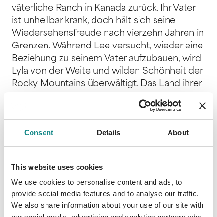
väterliche Ranch in Kanada zurück. Ihr Vater
ist unheilbar krank, doch hält sich seine
Wiedersehensfreude nach vierzehn Jahren in
Grenzen. Während Lee versucht, wieder eine
Beziehung zu seinem Vater aufzubauen, wird
Lyla von der Weite und wilden Schönheit der
Rocky Mountains überwältigt. Das Land ihrer
Geburt birgt Geheimnisse, die sie verwirren
und gleichzeitig neugierig machen. Lee muss
sich gegen einen Ranchhelfer durchsetzen
Consent
Details
About
und kämpft um den Respekt und die
Anerkennung seines Vaters. Neue
Liebesbeziehungen bringen die Herzen der
This website uses cookies
Geschwister in Aufruhr und sehr schnell wird
We use cookies to personalise content and ads, to
klar, dass Heimat mehr als ein Ort ist und
provide social media features and to analyse our traffic.
Träume ihre eigene Wahrheit erzählen. Lyla
We also share information about your use of our site with
fühlt sich magisch zu den Wildpferden des
our social media, advertising and analytics partners who