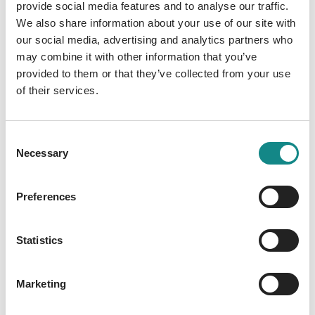
provide social media features and to analyse our traffic.
einer jungen Elfe namens Novi und sie ist
We also share information about your use of our site with
nicht die Einzige, die verwandelt wurde.
our social media, advertising and analytics partners who
Monster streifen durch die Landschaft und
may combine it with other information that you’ve
schwarzer, tödlicher Nebel bedeckt die
provided to them or that they’ve collected from your use
Städte. Nun muss Astrid es schaffen, ihre
of their services.
Familie zu finden, ohne dabei zu sterben.
Leichter gesagt als getan, doch zum Glück
Consent
trifft sie schnell auf andere Überlebende.
Necessary
Selection
Nichts schweißt Menschen so zusammen
wie eine Katastrophe und gemeinsam mit
Preferences
Noah, ein Polizist, der in einen Kobold
verwandelt wurde, Fynn, ein junger Jäger,
Kommissarin Winkler, ein alter Kommissar,
Statistics
der den Körper einer jungen Elfe bekommen
hat und vielen anderen, stellt Astrid sich
Marketing
dieser neuen Welt. Vielleicht werden sie
zusammen sogar überleben.