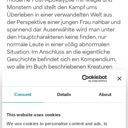
moderne Post-Apokalypse mit Magie und
Monstern und stellt den Kampf ums
Überleben in einer verwandelten Welt aus
der Perspektive einer jungen Frau nahbar und
spannend dar. Auserwählte wird man unter
den Hauptcharakteren keine finden, nur
normale Leute in einer völlig abnormalen
Situation. Im Anschluss an die eigentliche
Geschichte befindet sich ein Kompendium,
wo alle im Buch beschriebenen Kreaturen
und die wichtigsten Charaktere illustriert
sind. Nach einer rätselhaften Warnung im
Radio verschlingt ein schwarzer Nebel die
Consent
Details
About
Welt. Astrid, eine junge Frau, wird in der
übernatürlichen Dunkelheit von ihrer Familie
getrennt und erwacht am nächsten Morgen
This website uses cookies
allein im Wald. Sie ist nicht mehr sie selbst.
We use cookies to personalise content and ads, to
Während des Nebels erhielt sie den Körper