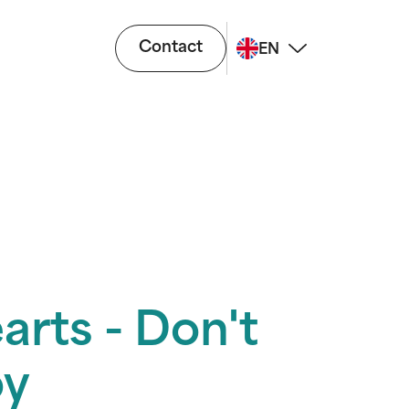
Contact
EN
arts - Don't
oy