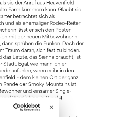
als sie der Anruf aus Heavenfield
ie alte Farm kümmern kann. Glaubt sie
arter betrachtet sich als
h und als ehemaliger Rodeo-Reiter
icherin lässt er sich den Posten
r sich mit der neuen Mitbewohnerin
n, dann sprühen die Funken. Doch der
m Traum daran, sich fest zu binden.
d das Letzte, das Sienna braucht, ist
 Stadt. Egal, wie männlich er
ände anfühlen, wenn er ihr in den
venfield – dem kleinen Ort der ganz
 am Rande der Smoky Mountains ist
r Bewohner und einsamer Single-
nd Wohlfühlen. In Band 4
em Sohn und übellauniger
y und das satte Landleben