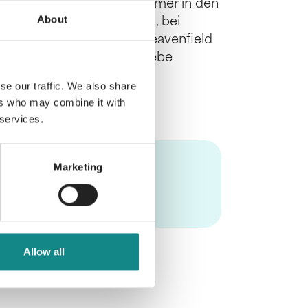
 Heu und heiß, wie ein Sommer in den
About
sroman mit heißen Szenen, bei
eitere Bände der Reihe: Heavenfield
rts: Die Farben deiner Liebe
ight
se our traffic. We also share
ers who may combine it with
 services.
Marketing
Allow all