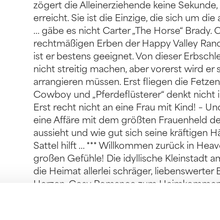
zögert die Alleinerziehende keine Sekunde, 
erreicht. Sie ist die Einzige, die sich um d
… gäbe es nicht Carter „The Horse“ Brady. C
rechtmäßigen Erben der Happy Valley Ranc
ist er bestens geeignet. Von dieser Erbschle
nicht streitig machen, aber vorerst wird e
arrangieren müssen. Erst fliegen die Fetze
Cowboy und „Pferdeflüsterer“ denkt nicht i
Erst recht nicht an eine Frau mit Kind! – Un
eine Affäre mit dem größten Frauenheld der
aussieht und wie gut sich seine kräftigen H
Sattel hilft … *** Willkommen zurück in Hea
großen Gefühle! Die idyllische Kleinstadt
die Heimat allerlei schräger, liebenswerte
Herzen. Cosy Romance zum Heimkommen u
erwarten dich eine junge Mutter samt süß
Perserkatze, ein höchst attraktiver Cowbo