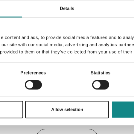
Heavenfields: Knisternd, wie die Küsse im
Details
Südstaaten. In sich abgeschlossener Liebe
denen nicht nur das Lagerfeuer knistert. W
Hearts: Kopfüber ins Glück Heavenfield Hea
Heavenfield Hearts: Eingeschneit mit Mr. R
e content and ads, to provide social media features and to analy
 our site with our social media, advertising and analytics partn
 provided to them or that they’ve collected from your use of their
Preferences
Statistics
Information
PDF
Allow selection