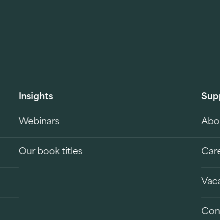
Insights
Sup
Webinars
Abo
Our book titles
Car
Vac
Con