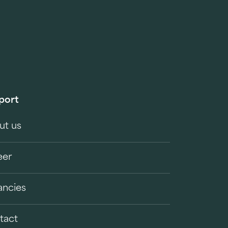
port
ut us
eer
ancies
tact