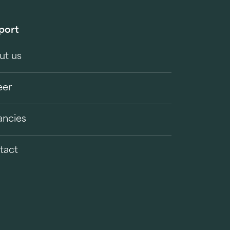
port
ut us
eer
ancies
tact