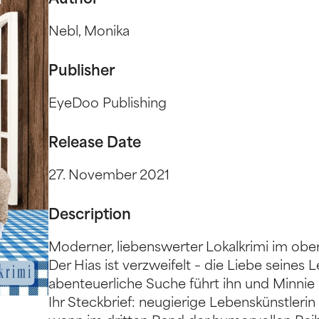
Author
Nebl, Monika
Publisher
EyeDoo Publishing
Release Date
27. November 2021
Description
Moderner, liebenswerter Lokalkrimi im obe
Der Hias ist verzweifelt – die Liebe seines
abenteuerliche Suche führt ihn und Minnie 
Ihr Steckbrief: neugierige Lebenskünstlerin