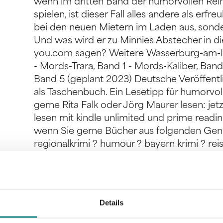
wenn im dritten Band der humorvollen Reihe
spielen, ist dieser Fall alles andere als erfre
bei den neuen Mietern im Laden aus, sonde
Und was wird er zu Minnies Abstecher in die
you.com sagen? Weitere Wasserburg-am-In
- Mords-Trara, Band 1 - Mords-Kaliber, Band
Band 5 (geplant 2023) Deutsche Veröffentl
als Taschenbuch. Ein Lesetipp für humorvoll
gerne Rita Falk oder Jörg Maurer lesen: je
lesen mit kindle unlimited und prime readi
wenn Sie gerne Bücher aus folgenden Gen
regionalkrimi ? humour ? bayern krimi ? re
krimi ? contemporary ? romantic ? familie 
adventure ? cosy crime ? detective ? roma
college Monika Nebl schreibt seit vielen Jahr
Romantikthriller und unter dem weiteren
Details
Fantasyromane.