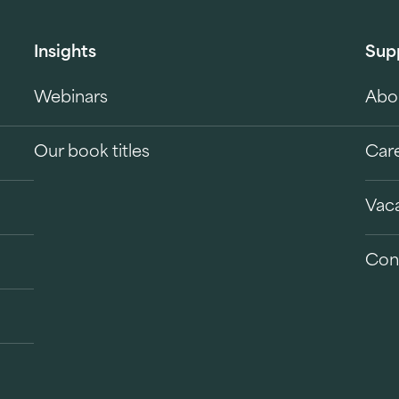
Insights
Sup
Webinars
Abo
Our book titles
Car
Vac
Con