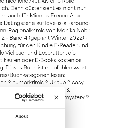
 niedliche Alpakas eine Rolle
ulich. Denn düster sieht es nicht nur
rn auch für Minnies Freund Alex.
 Datingszene auf love-is-all-around-
n-Regionalkrimis von Monika Nebl:
 2 - Band 4 (geplant Winter 2022) -
ichung für den Kindle E-Reader und
e Vielleser und Leseratten, die
tzt kaufen oder E-Books kostenlos
ng. Dieses Buch ist empfehlenswert,
res/Buchkategorien lesen:
isen ? humorkrimis ? Urlaub ? cosy
? frauen ? humour ? action &
nce ? suspense ? travel ? mystery ?
en als Katie S. Farrell
 Pseudonym Ainoah Jace
About