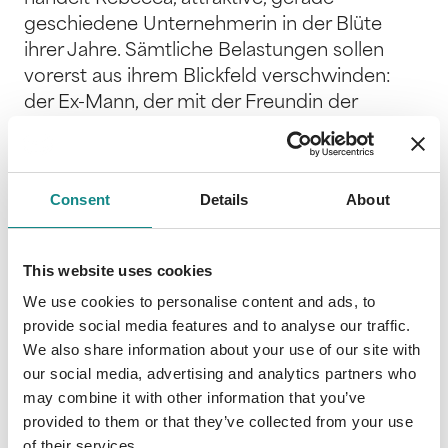
geschiedene Unternehmerin in der Blüte
ihrer Jahre. Sämtliche Belastungen sollen
vorerst aus ihrem Blickfeld verschwinden:
der Ex-Mann, der mit der Freundin der
Tochter zusammenlebt, oder die Tochter
selbst, die sich gerade im Selbstfindungstrip
verliert. Eine Auszeit auf Mallorca und ein
Consent
Details
About
Besuch bei ihrem Freund Manito würden sie
wieder auf andere Gedanken bringen. Doch
ihr Vorhaben gerät ins Wanken, als ihre
This website uses cookies
Tochter samt Freund auftaucht und Manitos
We use cookies to personalise content and ads, to
Cousin sie in einen heißen Flirt verwickelt –
provide social media features and to analyse our traffic.
der Anfang einer gefühlvollen Geschichte
We also share information about your use of our site with
über Liebe in ihren unterschiedlichsten
our social media, advertising and analytics partners who
Facetten und die Qualität wahrer
may combine it with other information that you’ve
Freundschaft, garniert mit kriminellen
provided to them or that they’ve collected from your use
Machenschaften und verfolgt von den
of their services.