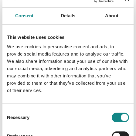
Besatzung der Roten Ruby gezwungen, mit
den Fließenden zusammenarbeiten - ganz
Consent
Details
About
zum Ärgernis aller Beteiligten. Misstrauen,
Intrigen und Geheimnisse unter Jermaines
Liebsten heizen die Stimmung an Bord
This website uses cookies
weiter auf, während die Ruby ins eisige Dara
We use cookies to personalise content and ads, to
aufbricht. Bald wird klar: Die Prüfungen, die
provide social media features and to analyse our traffic.
Seeleute und Fließende im frostigen Norden
We also share information about your use of our site with
erwarten, sind härter als alles, was sie bisher
our social media, advertising and analytics partners who
gekannt haben. In Band zwei der Loreleyreihe
may combine it with other information that you’ve
provided to them or that they’ve collected from your use
geht die Geschichte weiter - über den Drang
of their services.
nach Freiheit, starke Heldinnen und wie man
über seine eigenen Vorbilder hinauswächst.
Consent
Necessary
Selection