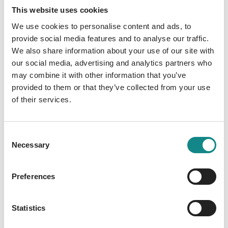
This website uses cookies
Ruby für ihre einstige Flucht bestrafen will,
nimmt er sie dennoch in den Palast auf,
We use cookies to personalise content and ads, to
provide social media features and to analyse our traffic.
degradiert sie von einer Prinzessin zu einer
We also share information about your use of our site with
einfachen Hofdame und nutzt jede
our social media, advertising and analytics partners who
Gelegenheit schamlos aus, um sie vor dem
may combine it with other information that you’ve
gesamten Hof von Leon zu demütigen. Er
provided to them or that they’ve collected from your use
verlobt sie erneut mit einem Adeligen seiner
of their services.
Wahl und schickt sie zu einer tyrannischen
Baroness, die sie lehren soll, wie man sich bei
Hofe zu benehmen hat. Es gibt nur wenige
Consent
Personen im Schloss, die wirklich freundlich
Necessary
Selection
zu ihr sind. Unter anderem wachsen ihr ihre
Zofe Clara und die Magierin Margret ans
Preferences
Herz, und auch ihr neuer Verlobter, Maximilian
aus Aransberg, der eine Drachenzucht
Statistics
betreibt, entpuppt sich als vertraute Seele.
Was jedoch keiner weiß, ist, dass Ruby eine