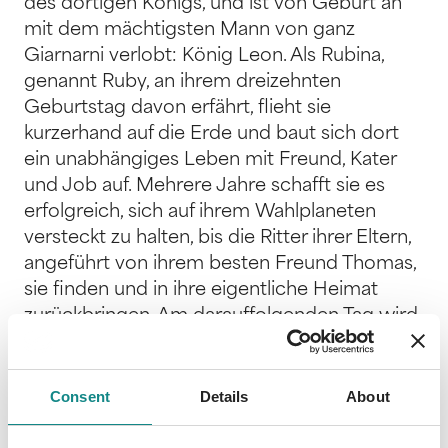
des dortigen Königs, und ist von Geburt an
mit dem mächtigsten Mann von ganz
Giarnarni verlobt: König Leon. Als Rubina,
genannt Ruby, an ihrem dreizehnten
Geburtstag davon erfährt, flieht sie
kurzerhand auf die Erde und baut sich dort
ein unabhängiges Leben mit Freund, Kater
und Job auf. Mehrere Jahre schafft sie es
erfolgreich, sich auf ihrem Wahlplaneten
versteckt zu halten, bis die Ritter ihrer Eltern,
angeführt von ihrem besten Freund Thomas,
sie finden und in ihre eigentliche Heimat
zurückbringen. Am darauffolgenden Tag wird
sie zum König gebracht. Der hat sich
allerdings mittlerweile anderweitig verlobt,
mit Melina, einem schönen und gutmütigen
Consent
Details
About
Mädchen, das einst in einfachen
Verhältnissen groß geworden war. Da Leon