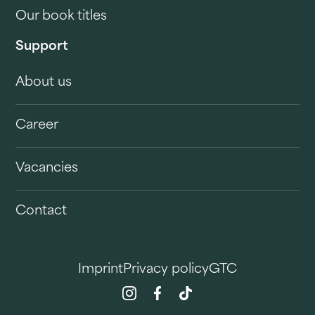
Our book titles
Support
About us
Career
Vacancies
Contact
Imprint
Privacy policy
GTC