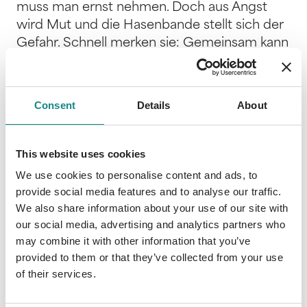
muss man ernst nehmen. Doch aus Angst
wird Mut und die Hasenbande stellt sich der
Gefahr. Schnell merken sie: Gemeinsam kann
man alles schaffen! Schäfchen zählen war
einmal ... In diesem originellen Zähl- und
Suchbuch lernen Kinder spielerisch und ganz
Consent
Details
About
nebenbei das zählen bis 20. Die gereimte
Hasengeschichte von Buchpreis-Gewinnerin
Franziska Frey steckt voller Witz und
This website uses cookies
Abenteuer. Ein kunterbunter Wimmelspaß
We use cookies to personalise content and ads, to
mit wunderschönen Illustrationen, die Groß
provide social media features and to analyse our traffic.
und Klein zum entdecken und mitmachen
We also share information about your use of our site with
einladen. Produktmerkmale: -
our social media, advertising and analytics partners who
Abenteuergeschichte und Wimmelbuch mit
may combine it with other information that you’ve
Lerneffekt für Jungen und Mädchen ab 3 -
provided to them or that they’ve collected from your use
of their services.
Kinderleicht zählen lernen, mit den Zahlen 1
bis 20 - Praktischer Zahlenstrahl auf allen