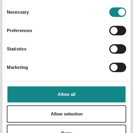
Seiten - für Erstleser geeignet - gebundene
Consent
Hardcover Ausgabe, hochwertig produziert
Necessary
Selection
auf stabilem Naturpapier, ideal für
Kinderhände
Preferences
Statistics
Marketing
Information
PDF
Allow all
Allow selection
Back to overview