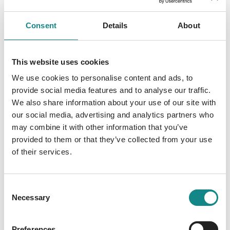
Provision. Leider gibt es da ein Problem. Ein
großes, männliches. Eines, das sie vor fünf
Consent
Details
About
Jahren sitzen ließ. Nach einer
unvergesslichen Nacht voller Magie. Seitdem
wollte Esther Sam unbedingt wiedersehen.
This website uses cookies
Und das nicht nur, weil ihr Sohn bei diesem
We use cookies to personalise content and ads, to
One-Night-Stand entstand. Doch nicht jetzt.
provide social media features and to analyse our traffic.
Nicht hier. Nicht an dem Tag, an dem ihr
We also share information about your use of our site with
Leben endlich in geordnete Bahnen rutschen
our social media, advertising and analytics partners who
sollte. Stattdessen stürzt alles ins Chaos.
may combine it with other information that you’ve
Esthers Pläne, der Auftrag und allem voran
provided to them or that they’ve collected from your use
of their services.
ihre Gefühlswelt. Band 3 der Atlanta-
Hartwell-Reihe.
Consent
Necessary
Selection
Preferences