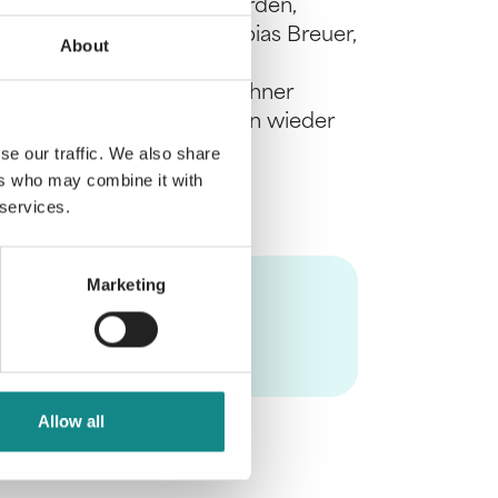
Versuche, erwachsen zu werden,
auch der siebenjährige Tobias Breuer,
About
eme. Er leidet unter der
t den Haushalt Breuer/Lochner
enschen schaffen, ihr Leben wieder
ich zu werden?
se our traffic. We also share
ers who may combine it with
 services.
Marketing
Allow all