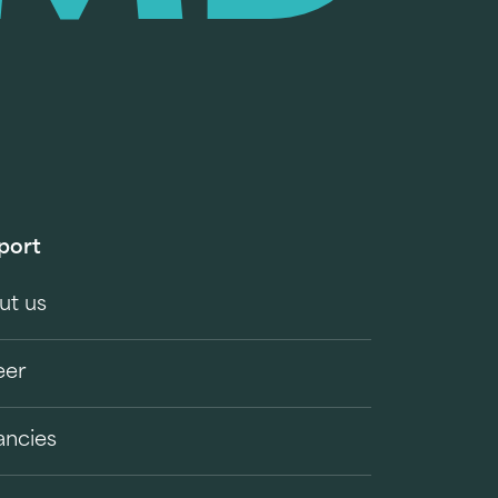
port
ut us
eer
ancies