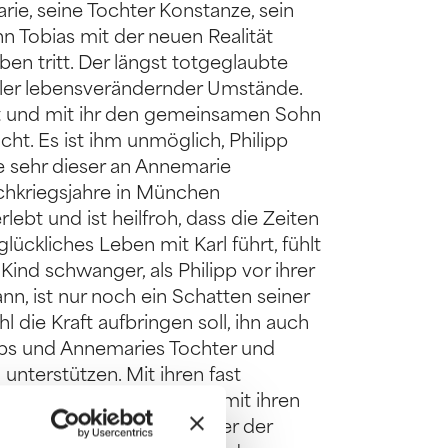
e, seine Tochter Konstanze, sein
n Tobias mit der neuen Realität
ben tritt. Der längst totgeglaubte
eler lebensverändernder Umstände.
et und mit ihr den gemeinsamen Sohn
ucht. Es ist ihm unmöglich, Philipp
ie sehr dieser an Annemarie
chkriegsjahre in München
ebt und ist heilfroh, dass die Zeiten
ückliches Leben mit Karl führt, fühlt
 Kind schwanger, als Philipp vor ihrer
nn, ist nur noch ein Schatten seiner
l die Kraft aufbringen soll, ihn auch
ipps und Annemaries Tochter und
 unterstützen. Mit ihren fast
 Lebensabschnitt und hat mit ihren
leidet sie allerdings unter der