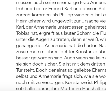
müssen auch seine ehemalige Frau Annemari
früherer bester Freund Karl und dessen Soh
zurechtkommen, als Philipp wieder in ihr Le
Heimkehrer wird ungewollt zur Ursache vi
Karl, der Annemarie unterdessen geheirat
Tobias hat, ergreift aus lauter Scham die Fl
unter die Augen zu treten, denn er weiß, w
gehangen ist. Annemarie hat die harten Na
zusammen mit ihrer Tochter Konstanze überl
besser geworden sind. Auch wenn sie kein gl
sie sich doch sicher. Sie ist mit dem dritten
Tür steht. Doch der einst so geliebte Ehema
selbst und Annemarie fragt sich, wie sie woh
noch mit zu versorgen. Konstanze ist Phil
setzt alles daran, ihre Mutter im Haushalt zu
dreizehn Jahren steht sie vor einem neuen
eigenen Problemen zu kämpfen. Am meisten 