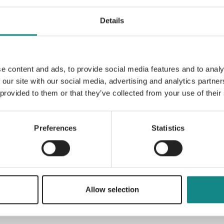
harten Hand ihrer Mutter, die ihre ersten 
immer wieder eingrenzt. Zu guter letzt hat 
Details
Konstanzes Halbbruder seine eigenen Probl
Abwesenheit seines Vaters Karl und misch
zusätzlich auf. Wie werden es diese fünf M
zu ordnen und vielleicht doch noch glückl
e content and ads, to provide social media features and to analy
 our site with our social media, advertising and analytics partn
 provided to them or that they’ve collected from your use of their
Preferences
Statistics
Information
PDF
Allow selection