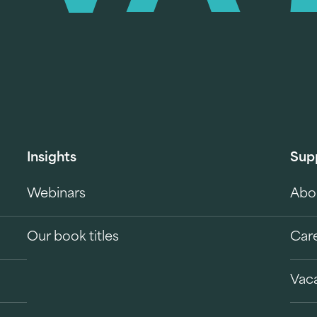
Insights
Sup
Webinars
Abo
Our book titles
Car
Vac