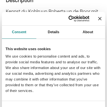
Description
Kennst du Kohlruup Roberta un de Boor mit
blots een Ohr? Wo wahnt de Wulf, wat is en
Ünk? Köönt Deerten danzen un Flegen
lesen? Wat maakt de Hund op dat Sofa oder
Consent
Details
About
en Peerd in de Köök? De Anter op düsse un
vele anner Fragen hett dat Book: Lyrik för
This website uses cookies
Lütte - en Anthologie op Platt. Kennst du
Kohlraupe Roberta und den Bär mit nur
We use cookies to personalise content and ads, to
einem Ohr? Wo wohnt der Wolf, was ist ein
provide social media features and to analyse our traffic.
Patz? Können Tiere tanzen und Fliegen
We also share information about your use of our site with
our social media, advertising and analytics partners who
lesen? Was macht der Hund auf dem Sofa
may combine it with other information that you’ve
oder ein Pferd in der Küche? Die Antwort auf
provided to them or that they’ve collected from your use
diese und viele andere Fragen hat das Buch:
of their services.
Lyrik för Lütte - eine Anthologie auf Platt mit
hochdeutscher Übersetzung. Dieser
durchgehend bebilderte Gedichtband für