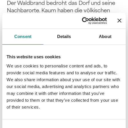
Der Waldbrand bedroht das Dorf und seine
Nachbarorte. Kaum haben die völkischen
Freyristen Umbach verlassen, wird Nadine
mit der bröckelnden Solidarität der
Landwirte konfrontiert: Johannes Orloff
Consent
Details
About
radikalisiert sich mit seinen religiösen
Fanatikern und gefährdet damit den
Dorffrieden. Gordon erlebt, wie Simones
This website uses cookies
Wanderung sie verändert hat. Kann die
We use cookies to personalise content and ads, to
Familie wieder zusammenfinden? Darüber
provide social media features and to analyse our traffic.
hinaus wird er selbst zum Ziel von Hass und
We also share information about your use of our site with
muss sich fragen, wer seine Gegner sind. Der
our social media, advertising and analytics partners who
Major macht sich auf den Weg zu seinem
may combine it with other information that you’ve
Versteck, in der Hoffnung dort auf seine
provided to them or that they’ve collected from your use
of their services.
Töchter zu treffen. Doch was er in Wahrheit
vorfindet, wird ihn zu einem anderen
Menschen machen. Drei
Consent