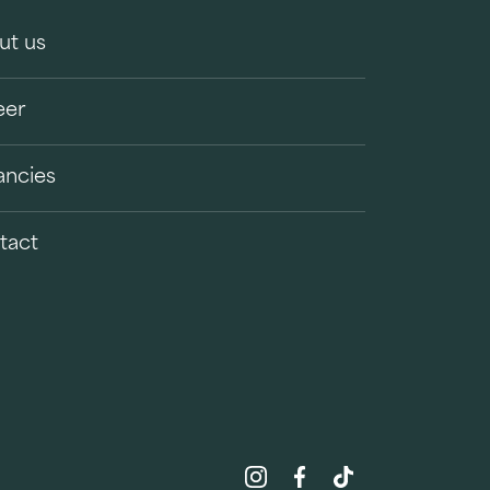
ut us
eer
ancies
tact