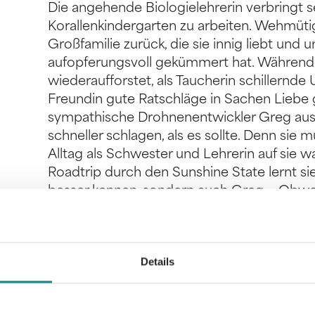
Die angehende Biologielehrerin verbringt s
Korallenkindergarten zu arbeiten. Wehmütig 
Großfamilie zurück, die sie innig liebt und u
aufopferungsvoll gekümmert hat. Während sie
wiederaufforstet, als Taucherin schillernd
Freundin gute Ratschläge in Sachen Liebe gi
sympathische Drohnenentwickler Greg aus Sü
schneller schlagen, als es sollte. Denn sie
Alltag als Schwester und Lehrerin auf sie 
Roadtrip durch den Sunshine State lernt si
besser kennen, sondern auch Greg … Obwoh
der unausweichliche Abschied als Henkersbe
Zukunft für die Familie opfern, oder gibt s
Chance?
Details