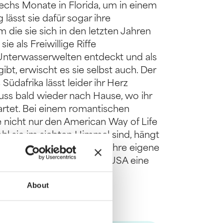
echs Monate in Florida, um in einem
lässt sie dafür sogar ihre
m die sie sich in den letzten Jahren
 als Freiwillige Riffe
e Unterwasserwelten entdeckt und als
bt, erwischt es sie selbst auch. Der
dafrika lässt leider ihr Herz
 muss bald wieder nach Hause, wo ihr
wartet. Bei einem romantischen
e nicht nur den American Way of Life
l sie im siebten Himmel sind, hängt
il über ihnen. Wird Julia ihre eigene
ie der wahren Liebe in den USA eine
About