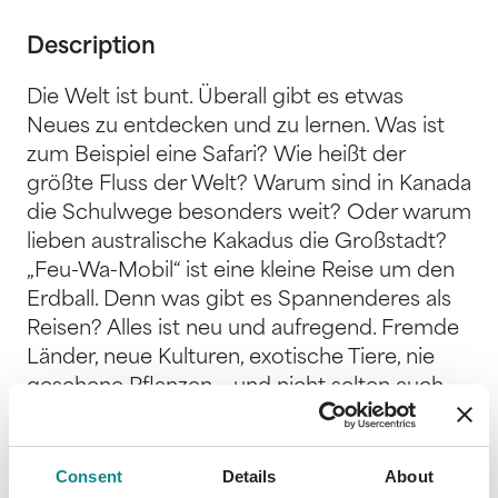
Description
Die Welt ist bunt. Überall gibt es etwas
Neues zu entdecken und zu lernen. Was ist
zum Beispiel eine Safari? Wie heißt der
größte Fluss der Welt? Warum sind in Kanada
die Schulwege besonders weit? Oder warum
lieben australische Kakadus die Großstadt?
„Feu-Wa-Mobil“ ist eine kleine Reise um den
Erdball. Denn was gibt es Spannenderes als
Reisen? Alles ist neu und aufregend. Fremde
Länder, neue Kulturen, exotische Tiere, nie
gesehene Pflanzen – und nicht selten auch
verru¨ckte Autos. „Feu-Wa-Mobil“ ist ein
Flipp-Flapp-Buch, das Spielen und Lernen
verbindet. Bunt und liebevoll illustriert zeigt
Consent
Details
About