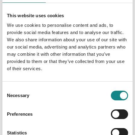
es zwölf Fahrzeuge, die tatsächlich alle
irgendwo auf der Welt herumdüsen. Dank der
This website uses cookies
dreigeteilten Seiten lassen sich daraus
unzählige lustige Fantasie-Mobile kreieren.
We use cookies to personalise content and ads, to
provide social media features and to analyse our traffic.
Außerdem gibt es viel über die Autos und
We also share information about your use of our site with
ihre Heimatländer zu erfahren. Mit diesem
our social media, advertising and analytics partners who
Buch können Jung und Alt lachen und lernen,
may combine it with other information that you’ve
schmunzeln und staunen.
provided to them or that they’ve collected from your use
of their services.
Consent
Necessary
Selection
Information
PDF
Preferences
Statistics