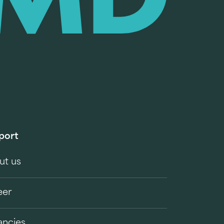
port
ut us
eer
ancies