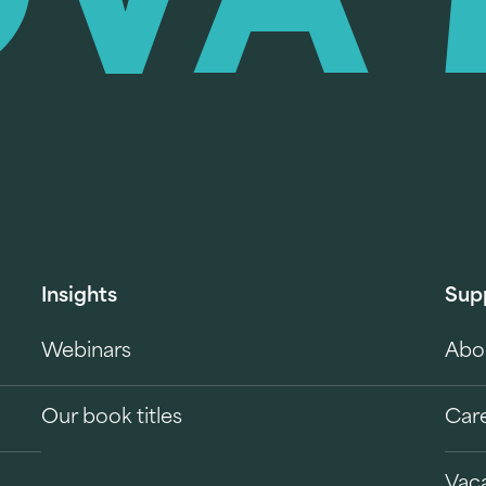
Insights
Sup
Webinars
Abo
Our book titles
Car
Vac