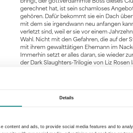
bringt, der gottverdammte Boss dieses Clu
gerechnet hat, ist sein schamloses Angebot: 
gehören. Dafür bekommt sie ein Dach über
mit dem sie irgendwann neu anfangen kan
verletzt sind, weil er sie vor einem Jahrzehnt
Wahl. Nicht mit den Gefahren, die auf der S
mit ihrem gewalttätigen Ehemann im Nacken
Immerhin setzt er alles daran, sie wieder
der Dark Slaughters-Trilogie von Liz Rosen
zurück und enthält explizite Szenen. Alle T
lesbar.
Details
Information
e content and ads, to provide social media features and to analy
PDF