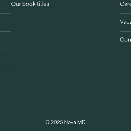
Our book titles
Car
Vac
Con
© 2025 Nova MD