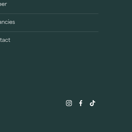
eer
ancies
tact