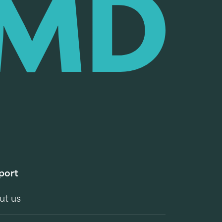
port
ut us