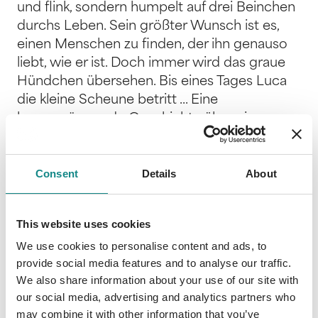
und flink, sondern humpelt auf drei Beinchen
durchs Leben. Sein größter Wunsch ist es,
einen Menschen zu finden, der ihn genauso
liebt, wie er ist. Doch immer wird das graue
Hündchen übersehen. Bis eines Tages Luca
die kleine Scheune betritt ... Eine
herzerwärmende Geschichte über eine
besondere Freundschaft, die Hoffnung
schenkt und uns mit einem zufriedenen
Consent
Details
About
Lächeln zurücklässt. Voller Gefühl erzählt der
preisgekrönte Autor Uwe Krauser die
Geschichte des kleinen, grauen Hündchens
This website uses cookies
und vermittelt die wichtige Botschaft: Jeder
We use cookies to personalise content and ads, to
ist einzigartig. Jeder ist wertvoll. Jeder ist gut,
provide social media features and to analyse our traffic.
so wie er ist. Die mehrfach ausgezeichnete
We also share information about your use of our site with
Illustratorin Franziska Frey erweckt mit ihren
our social media, advertising and analytics partners who
liebevoll gestalteten Zeichnungen die
may combine it with other information that you’ve