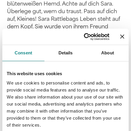
blütenweißen Hemd. Achte auf dich Sara.
Überlege gut, wem du traust. Pass auf dich
auf, Kleines! Sara Rattlebags Leben steht auf
dem Kopf. Sie wurde von ihrem Freund
verlassen und der Abschluss des
Geschichtsstudiums ist zum wiederholten
Mal in weite Ferne gerückt. Da stirbt auch
Consent
Details
About
noch ihre Tante Maud. Sara fährt nach
Sidbury, um den Nachlass zu regeln. Dort
erfährt sie, dass ihre Tante über eine der
This website uses cookies
Klippen an der Jurassic Coast gestürzt ist –
We use cookies to personalise content and ads, to
allerdings nicht ohne Hilfe. Der einzige
provide social media features and to analyse our traffic.
Zeuge: Silly Old Joe, der behauptet, mit
We also share information about your use of our site with
Geistern sprechen zu können. Dann
our social media, advertising and analytics partners who
verschafft sich jemand Zugang zu Tante
may combine it with other information that you’ve
provided to them or that they’ve collected from your use
Mauds Cottage und ein rätselhafter
of their services.
Zeitungsartikel sowie die Memoiren von