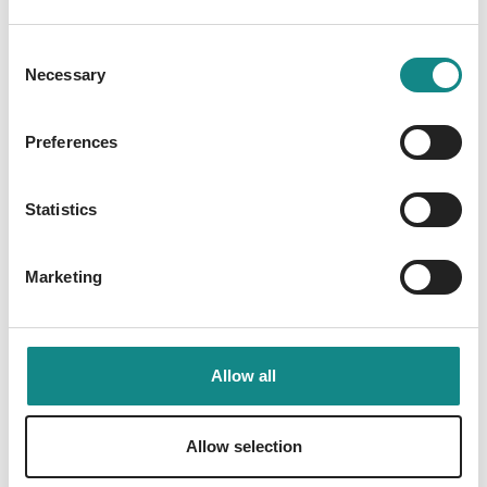
Saras Tante verschwinden. Es deutet alles
darauf hin, dass jemand versucht, seine
Consent
Spuren zu verwischen. Sara Rattlebag
Necessary
Selection
ermittelt – unterstützt von Tante Mauds alten
Freunden und zwei Männern, die um ihre
Preferences
Liebe konkurrieren.
Statistics
Marketing
Information
PDF
Allow all
Allow selection