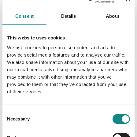
Dunkelwolke LDN 63 hat das Geheimnis der
rätselhaften Vorgänge dort aufgeklärt – aber
Consent
Details
About
für einen hohen Preis. Tausende, höchst
fremdartige Schiffe bedrohen die
Abgesandten der Erde. Der einzige Weg, sie
This website uses cookies
aufzuhalten, könnte eine uralte Waffe sein.
We use cookies to personalise content and ads, to
Doch um sie auszulösen, müssen die
provide social media features and to analyse our traffic.
Astronomin Celia Baron und ihre Kollegen
We also share information about your use of our site with
sich selbst aufgeben. Und mehr als das!
our social media, advertising and analytics partners who
may combine it with other information that you’ve
Dabei ist überhaupt nicht sicher, ob ihr Opfer
provided to them or that they’ve collected from your use
das Schlimmste wirklich verhindern kann:
of their services.
Dass die Angreifer das Sonnensystem und
die Erde erreichen.
Consent
Necessary
Selection