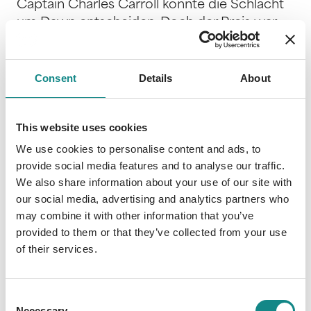
Captain Charles Carroll konnte die Schlacht
um Dawn entscheiden. Doch der Preis war
hoch: Die Flotte der Hegemonie ist
zerschlagen, die Wächter am Ende, und den
Überlebenden ist klar, dass sich die Worx nur
Consent
Details
About
zurückgezogen haben, um Kräfte für den
finalen Kampf zu sammeln. Sie scheinen auf
This website uses cookies
unerschöpfliche Ressourcen zurückgreifen
zu können … Charles und seine Crew sehen
We use cookies to personalise content and ads, to
provide social media features and to analyse our traffic.
nur eine Chance: Sie müssen in den
We also share information about your use of our site with
mysteriösen Sektor 47-C gelangen, aus dem
our social media, advertising and analytics partners who
die Worx auftauchten. Vielleicht gibt es dort
may combine it with other information that you’ve
einen Weg, mit ihnen in Kontakt treten zu
provided to them or that they’ve collected from your use
können, um doch noch Frieden zu schließen.
of their services.
Die Worx allerdings lassen nicht mit sich
reden: Sie assimilieren, was sie antreffen, sei
es Mensch oder Maschine. Und die
Consent
Necessary