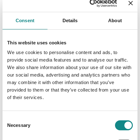
den kleinen Raum versprengt über ihren
Gläsern hingen, und außer zwei alten Säufern,
Consent
Details
About
die sich gerade ein erbittertes Wortgefecht
über irgendein Regionalderby im Fußball
lieferten, jaulte nur aus der Jukebox an der
This website uses cookies
Wand Musik aus einem anderen Jahrhundert.
We use cookies to personalise content and ads, to
Der Laden war genauso erbärmlich, wie
provide social media features and to analyse our traffic.
Martin sich fühlte. Er hatte sich einen Platz
We also share information about your use of our site with
am Ende des Tresens gesucht und verkroch
our social media, advertising and analytics partners who
sich hinter seiner Flasche. Jetzt griff er nach
may combine it with other information that you’ve
dem kleinen Glas daneben und wollte gerade
provided to them or that they’ve collected from your use
den nächsten Kurzen kippen, als sich der
of their services.
Gedankenkreis in seinem Kopf schloss: Der
Typ hatte ihn etwas gefragt. Martin stieß
Consent
sauer auf und schluckte schnell. Statt den
Necessary
Selection
Schnaps zu trinken, stellte er das Glas wieder
auf den Tresen. »Wie, was soll ich denn da