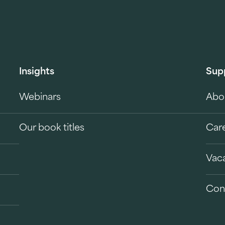
Insights
Sup
Webinars
Abo
Our book titles
Car
Vac
Con