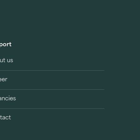
port
ut us
eer
ancies
tact