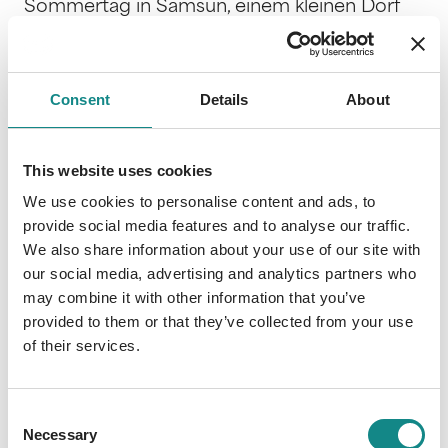
Sommertag in Samsun, einem kleinen Dorf
bei der Stadt Çarsamba am Schwarzen Meer
in der Türkei. Nuri Özkan erblickt das Licht der
Welt und eine Lebensreise durch
Consent
Details
About
verschiedene Kulturen, Länder und deren
Sitten beginnt. Die ersten Lebensjahre
verbringt er in der Türkei, um dann mit zehn
This website uses cookies
Jahren seinen Eltern nach Wien zu folgen. In
We use cookies to personalise content and ads, to
diesem, seinem siebenten Buch, schildert
provide social media features and to analyse our traffic.
Jack Nuri den harten Weg zum Österreicher,
We also share information about your use of our site with
der gepflastert ist mit Sprachschwierigkeiten,
our social media, advertising and analytics partners who
Missverständnissen, Rassismus und
may combine it with other information that you’ve
kulturellem Durcheinander, aber auch einige
provided to them or that they’ve collected from your use
unerwartete Wunder für ihn bereithält. Dem
of their services.
ernsten Thema zum Trotz und weil es ein
Jack Nuri Buch ist, sind beste Unterhaltung
Consent
und Lachen im Text integriert.
Necessary
Selection