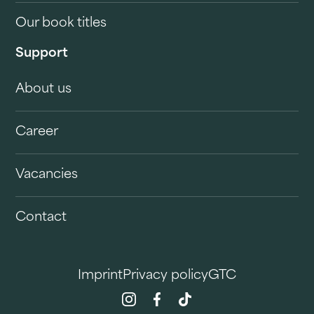
Our book titles
Support
About us
Career
Vacancies
Contact
Imprint
Privacy policy
GTC