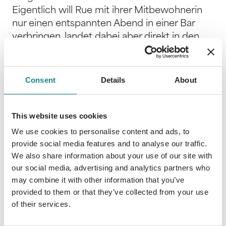
Eigentlich will Rue mit ihrer Mitbewohnerin
nur einen entspannten Abend in einer Bar
verbringen, landet dabei aber direkt in den
starken Armen eines wildfremden Mannes.
Sawyer ist humorvoll, klug und hat das
wahrscheinlich charmanteste Lächeln
Consent
Details
About
Seattles. Doch kaum sind die beiden allein,
verlässt Rue aufgrund einer beunruhigenden
Nachricht fluchtartig seine Wohnung, in dem
This website uses cookies
sicheren Wissen, ihn nie wiederzusehen. Das
We use cookies to personalise content and ads, to
Schicksal aber hat andere Pläne: Wenige
provide social media features and to analyse our traffic.
Monate später läuft sie ihrem Fast-One-
We also share information about your use of our site with
our social media, advertising and analytics partners who
Night-Stand erneut über den Weg.
may combine it with other information that you’ve
Ausgerechnet im Büro, als sie ihren neuen
provided to them or that they’ve collected from your use
Job antritt. Eine zweite Chance scheint
of their services.
unvorstellbar, obwohl die Anziehung
zwischen ihnen täglich stärker wird … Erlebe