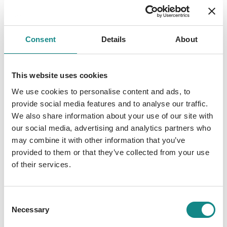
Rune dem Opfer das Blut ausgesaugt hat.
Statt sie jedoch ebenfalls zu töten, lässt er sie
nicht mehr aus den Augen und zieht sie
Consent
Details
About
immer tiefer in seine dunkle Welt. Denn er
gehört zu den Soulkeepern - einer Gruppe
untoter Seelenfresser, die geschaffen
This website uses cookies
wurden, um die Menschheit vor den
We use cookies to personalise content and ads, to
abtrünnigen Seelen zu retten, und denen
provide social media features and to analyse our traffic.
lediglich eines fehlt, um die Welt zu
We also share information about your use of our site with
zerstören: Julianas Blut. Nun soll
our social media, advertising and analytics partners who
ausgerechnet Rune ihr nicht mehr von der
may combine it with other information that you’ve
provided to them or that they’ve collected from your use
Seite weichen, dabei dürstet es ihm nach
of their services.
weit mehr als ihrer Seele. Er möchte ihr Herz
und Juliana weiß nicht, ob sie es vor ihm
beschützen kann.
Consent
Necessary
Selection