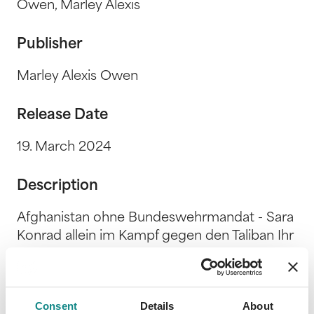
Owen, Marley Alexis
Publisher
Marley Alexis Owen
Release Date
19. March 2024
Description
Afghanistan ohne Bundeswehrmandat - Sara
Konrad allein im Kampf gegen den Taliban Ihr
erster Einsatz für die geheimnisvolle
Sisterhood treibt sie zurück nach Afghanistan
- einem Land, dem sie gehofft hatte für
Consent
Details
About
immer den Rücken zu kehren. Ihr Auftrag: