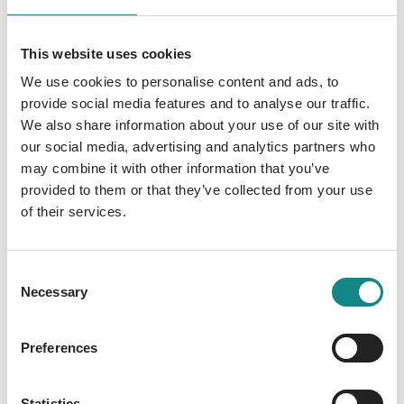
Eine Frau vor den religiöse Fanatikern der
Taliban zu retten und geheime Dokumente zu
This website uses cookies
sichern, die den Weltfrieden bedrohen. Doch
We use cookies to personalise content and ads, to
nicht nur dass der Feind übermächtig ist -
provide social media features and to analyse our traffic.
Verrat lauert ausgerechnet in den eigenen
We also share information about your use of our site with
Reihen. Selbst unter Lebensgefahr ist
our social media, advertising and analytics partners who
Rückzug keine Option für Sara. Eine fatale
may combine it with other information that you’ve
Entscheidung …
provided to them or that they’ve collected from your use
of their services.
Consent
Necessary
Selection
Information
PDF
Preferences
Statistics