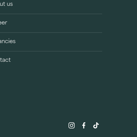
ut us
eer
ancies
tact