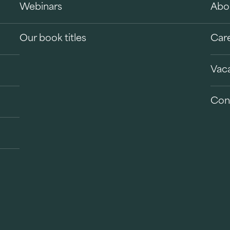
Webinars
Abo
Our book titles
Car
Vac
Con