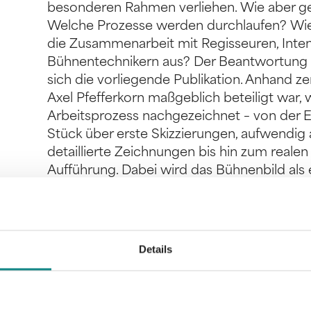
besonderen Rahmen verliehen. Wie aber ge
Welche Prozesse werden durchlaufen? Wie i
die Zusammenarbeit mit Regisseuren, Inte
Bühnentechnikern aus? Der Beantwortung 
sich die vorliegende Publikation. Anhand z
Axel Pfefferkorn maßgeblich beteiligt war,
Arbeitsprozess nachgezeichnet – von der 
Stück über erste Skizzierungen, aufwendi
detaillierte Zeichnungen bis hin zum reale
Aufführung. Dabei wird das Bühnenbild als
im Sinne eines diskursiven Prozesses, gewü
entfaltet sich die Vielschichtigkeit des Ber
Allgemeinen und die Welt Axel Pfefferkorns
Details