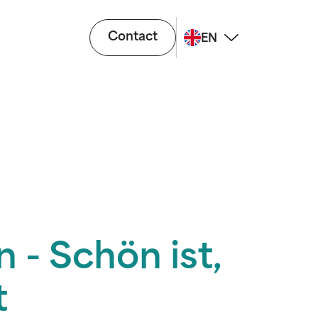
Contact
EN
n - Schön ist,
t