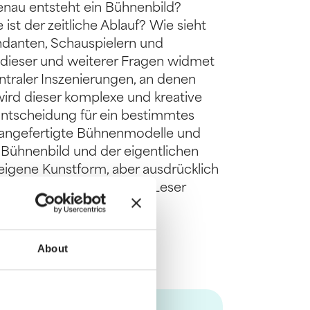
nau entsteht ein Bühnenbild?
st der zeitliche Ablauf? Wie sieht
ndanten, Schauspielern und
dieser und weiterer Fragen widmet
entraler Inszenierungen, an denen
 wird dieser komplexe und kreative
Entscheidung für ein bestimmtes
g angefertigte Bühnenmodelle und
n Bühnenbild und der eigentlichen
 eigene Kunstform, aber ausdrücklich
rdigt. Vor den Augen der Leser
ufsbildes „Bühnenbilder“ im
 im Speziellen.
About