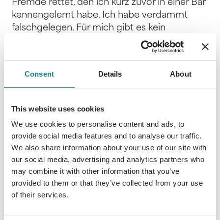
Fremde rettet, den ich kurz zuvor in einer Bar
kennengelernt habe. Ich habe verdammt
falschgelegen. Für mich gibt es kein
Entkommen. Ich bin seine Gefangene. Ich
nähere mich meinem Untergang. Und
genieße es total. Dunkle Romantik und
Consent
Details
About
atemraubende Spannung – Band 1 der
CATCHING-Reihe von Bestseller-Autorin J. S.
Wonda! Lass dich entführen! Reihenfolge:
This website uses cookies
Band 1 – CATCHING BEAUTY: Du gehörst mir
We use cookies to personalise content and ads, to
Band 2 – CATCHING BEAUTY: Du
provide social media features and to analyse our traffic.
entkommst mir nicht Band 3 – CATCHING
We also share information about your use of our site with
BEAUTY: Du bedeutest meinen Tod Die
our social media, advertising and analytics partners who
CATCHING-BEAUTY-Reihe wird mit
may combine it with other information that you’ve
HUNTING ANGEL und TAKEN PRINCESS
provided to them or that they’ve collected from your use
fortgesetzt. Alle drei Reihen lassen sich
of their services.
unabhängig voneinander lesen, doch
empfohlen wird folgende Reihenfolge: