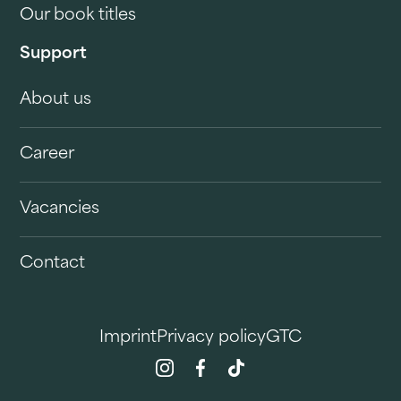
Our book titles
Support
About us
Career
Vacancies
Contact
Imprint
Privacy policy
GTC