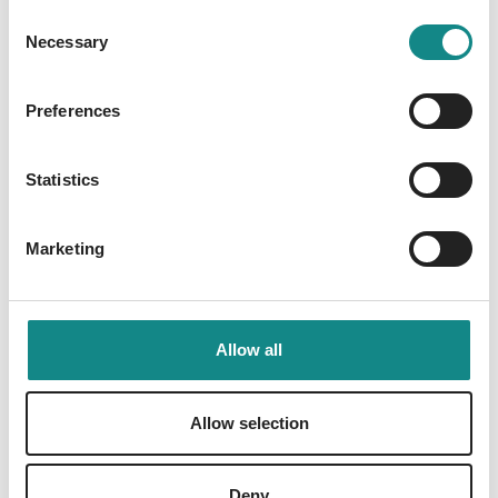
Consent
CATCHING BEAUTY 1-3 (Cracks Story)
Necessary
Selection
HUNTING ANGEL 1-3 (Lys Story) TAKEN
PRINCESS 1-3 (Wres' Story)
Preferences
Statistics
Information
Marketing
PDF
Allow all
Allow selection
Back to overview
Deny