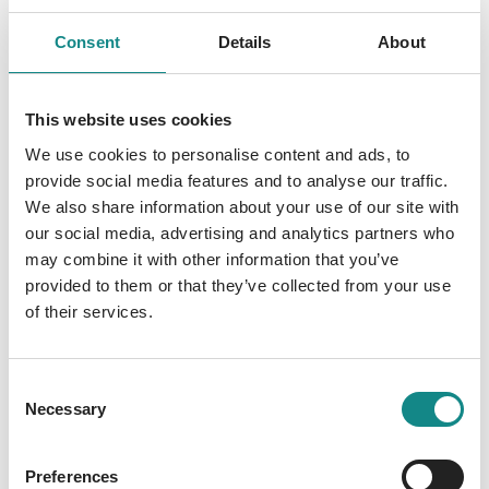
achtundzwanzig Jahre alt. Ich habe den
Consent
Details
About
Menschen, die ich liebe, vorgespielt, tot zu
sein. Dabei war ich immer bei ihnen. Ich habe
jede Lüge gehört, jede Sünde beobachtet,
This website uses cookies
jedes Verbrechen mitbekommen, jedes
We use cookies to personalise content and ads, to
Spieldurchschaut, hinter jede Maske und in
provide social media features and to analyse our traffic.
jeden Abgrund gesehen. Ich habe jeden
We also share information about your use of our site with
Mord miterlebt. Ich weiß alles. Und jetzt
our social media, advertising and analytics partners who
werde ich jetzt meine Wahrheit erzählen.
may combine it with other information that you’ve
Auch wenn du glaubst, schon alles gehört zu
provided to them or that they’ve collected from your use
haben. Denn nichts ist so, wie es scheint. Vor
of their services.
allem nicht ich.
Consent
Necessary
Selection
Preferences