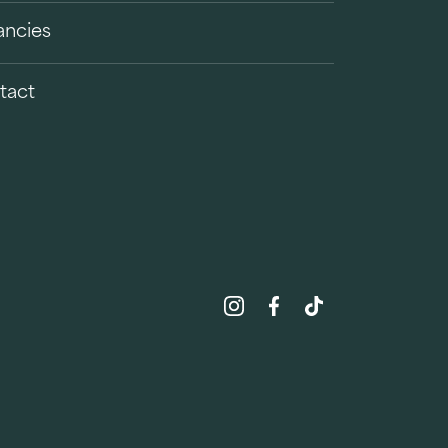
ancies
tact