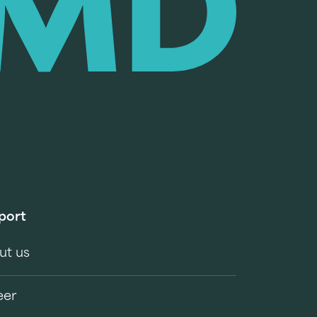
port
ut us
eer