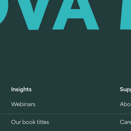
Insights
Sup
Webinars
Abo
Our book titles
Car