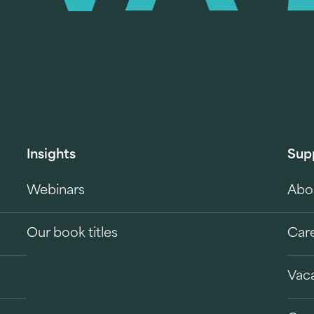
Insights
Sup
Webinars
Abo
Our book titles
Car
Vac