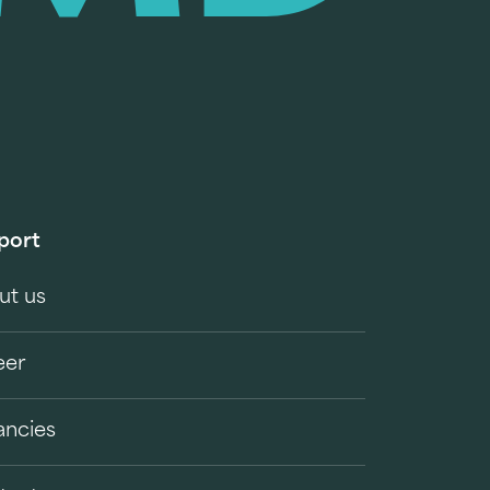
port
ut us
eer
ancies