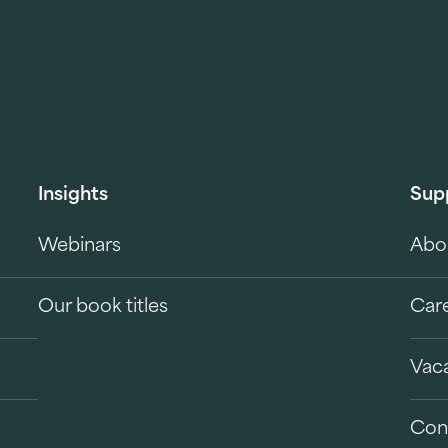
Insights
Sup
Webinars
Abo
Our book titles
Car
Vac
Con