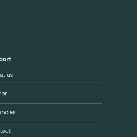
port
ut us
eer
ancies
tact