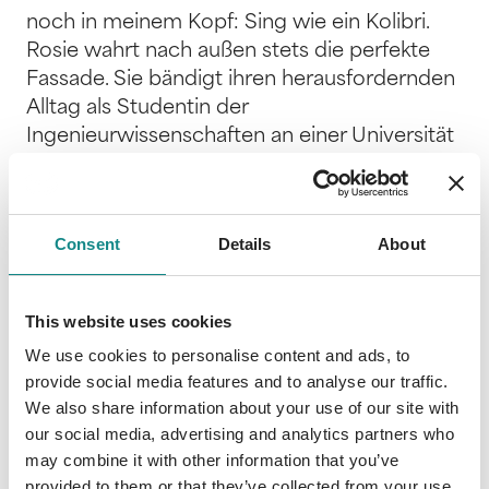
noch in meinem Kopf: Sing wie ein Kolibri.
Rosie wahrt nach außen stets die perfekte
Fassade. Sie bändigt ihren herausfordernden
Alltag als Studentin der
Ingenieurwissenschaften an einer Universität
im Herzen Kaliforniens mit akribischen
Zeitplänen und eingeübten Routinen. Voller
Tatendrang stürzt sie sich wie ein eifriger
Consent
Details
About
Kolibri in ihr letztes Jahr. Wäre da nicht ihre
partywütige Mitbewohnerin, die droht,
Rosies Geheimnis aufzudecken und sie so
This website uses cookies
sehr unter Druck setzt, dass ihre Flügel unter
We use cookies to personalise content and ads, to
der Last ihrer Vergangenheit
provide social media features and to analyse our traffic.
zusammenzubrechen drohen. Ausgerechnet
We also share information about your use of our site with
dann soll auch noch Aiden, ihr Crush aus
our social media, advertising and analytics partners who
Teenager-Zeiten, ein Tutorium leiten, an dem
may combine it with other information that you’ve
sie teilnimmt. Bei seinem Anblick vergisst
provided to them or that they’ve collected from your use