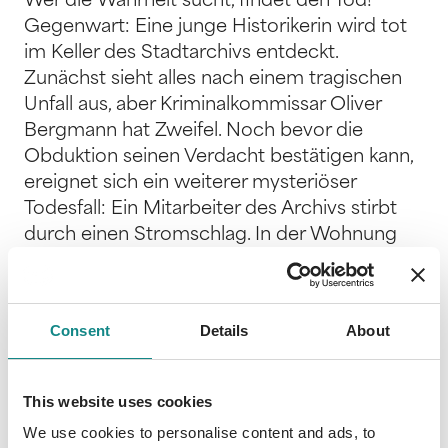
Wer die Wahrheit sucht, findet den Tod!
Gegenwart: Eine junge Historikerin wird tot
im Keller des Stadtarchivs entdeckt.
Zunächst sieht alles nach einem tragischen
Unfall aus, aber Kriminalkommissar Oliver
Bergmann hat Zweifel. Noch bevor die
Obduktion seinen Verdacht bestätigen kann,
ereignet sich ein weiterer mysteriöser
Todesfall: Ein Mitarbeiter des Archivs stirbt
durch einen Stromschlag. In der Wohnung
des Opfers stoßen Oliver und sein Partner
Klaus Gruber auf ein rätselhaftes Buch, mit
einer Nachricht des Täters. Die Warnung ist
Consent
Details
About
klar: Jeder, der es aufschlägt, muss sterben.
Doch als Oliver das Buch öffnet, findet er nur
leere Seiten vor. Warum riskieren Menschen
This website uses cookies
ihr Leben für ein leeres Buch? Oliver folgt der
We use cookies to personalise content and ads, to
Spur eines perfiden Serienmörders, der