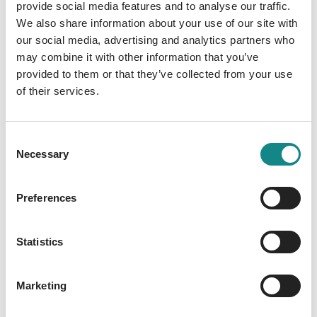
provide social media features and to analyse our traffic.
glaubt die Wahrheit für immer begraben zu
We also share information about your use of our site with
können. Zons 1506: Mitten im Wald liegt der
our social media, advertising and analytics partners who
leblose Körper einer Frau, grausam
may combine it with other information that you’ve
zugerichtet. Stadtsoldat Bastian Mühlenberg
provided to them or that they’ve collected from your use
bringt die Tote zum Wundarzt von Zons,
of their services.
damit dieser die Todesursache feststellen
kann. Doch als er wenig später zurückkehrt,
Consent
ist die Leiche auf unerklärliche Weise
Necessary
Selection
verschwunden. Noch während Bastian nach
der Toten sucht, wird eine weitere Leiche
Preferences
gestohlen, diesmal aus der Kirche. Angst und
Schrecken greifen um sich, und Bastian muss
sich beeilen, den Verbleib der Toten zu klären.
Statistics
Wer schändet die Leichname, und was
verbirgt sich hinter diesen düsteren Taten?
Marketing
Das dunkle Geheimnis, das Zons heimsucht,
scheint tödlicher zu sein, als er ahnt.