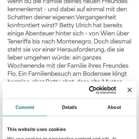
wenn du die Familie deines neuen Freundes
kennenlernst - und dabei auf einmal mit den
Schatten deiner eigenen Vergangenheit
konfrontiert wirst? Betty Ulrich hat bereits
einige Abenteuer hinter sich - von Wien über
Teneriffa bis nach Montenegro. Doch diesmal
steht sie vor einer Herausforderung, die sie
lieber umgehen würde: ein ganzes
Wochenende mit der Familie ihres Freundes
Flo. Ein Familienbesuch am Bodensee klingt
harmlos, aber Betty ahnt, dass alte Muster
und ungelöste Konflikte aus Flos
Vergangenheit die Idylle schnell ins Wanken
bringen könnten. Während sie gemeinsam
Consent
Details
About
mit ihm durch malerische Orte streift, sich
auf unerwartete Erlebnisse einlässt und sich
This website uses cookies
dem ein oder anderen Fettnäpfchen nicht
entziehen kann, wird ihr klar: Nicht nur Flo hat
We use cookies to personalise content and ads, to