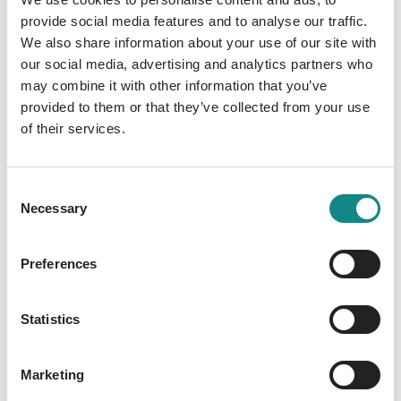
provide social media features and to analyse our traffic.
seine Dämonen - auch ihre eigenen Ängste
We also share information about your use of our site with
und Zweifel holen sie ein. Und so stellt sich
our social media, advertising and analytics partners who
Betty erneut die großen Fragen des Lebens:
may combine it with other information that you’ve
" Wer bin ich, wenn ich mich nicht ständig
provided to them or that they’ve collected from your use
anpasse? " Wie kann ich mich abgrenzen,
of their services.
ohne meine Beziehungen zu verlieren? " Was
bedeutet es wirklich, einen Menschen so zu
lieben, wie er ist? Zwischen tiefgründigen
Consent
Necessary
Gesprächen, urkomischen Situationen und
Selection
bewegenden Momenten wird Betty klar,
dass jede Reise, egal wohin sie führt,
Preferences
letztendlich eine Reise zu sich selbst ist.
BILD-Bestsellerautorin Jule Pieper liefert
Statistics
erneut eine humorvolle und tiefsinnige
Geschichte, die ihre Leserschaft zum Lachen,
Weinen und Nachdenken bringt - und
Marketing
vielleicht dazu, das eigene Leben ein kleines