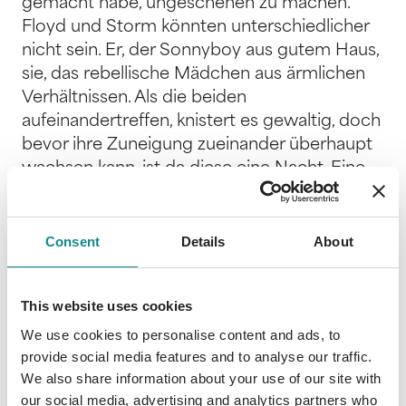
gemacht habe, ungeschehen zu machen."
Floyd und Storm könnten unterschiedlicher
nicht sein. Er, der Sonnyboy aus gutem Haus,
sie, das rebellische Mädchen aus ärmlichen
Verhältnissen. Als die beiden
aufeinandertreffen, knistert es gewaltig, doch
bevor ihre Zuneigung zueinander überhaupt
wachsen kann, ist da diese eine Nacht. Eine
Nacht, in der etwas geschieht, das alles
verändert. Eine Nacht, die ihre aufkeimenden
Gefühle auf eine harte Probe stellt. Eine
Consent
Details
About
Nacht, die alles niederreißt. Verzweifelt
kämpfen beide - jeder auf seine Weise -
This website uses cookies
gegen die Dämonen der Vergangenheit. Auf
dem schmalen Grat zwischen krampfhafter
We use cookies to personalise content and ads, to
provide social media features and to analyse our traffic.
Verdrängung und der Suche nach der
We also share information about your use of our site with
Wahrheit finden sie schließlich zu sich selbst,
our social media, advertising and analytics partners who
erkennen aber auch, was wahre Liebe ist. Die