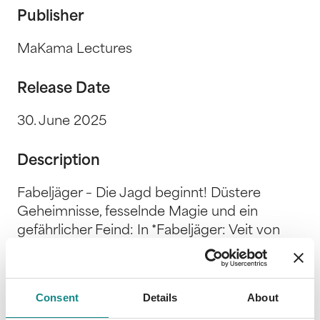
Publisher
MaKama Lectures
Release Date
30. June 2025
Description
Fabeljäger – Die Jagd beginnt! Düstere
Geheimnisse, fesselnde Magie und ein
gefährlicher Feind: In *Fabeljäger: Veit von
Eigengrau und der Schwarze Weg* von Leon
Schweitzer wird eine Stadt von magischen
Wesen zum Schauplatz eines epischen
Consent
Details
About
Abenteuers. Während skrupellose Jäger auf