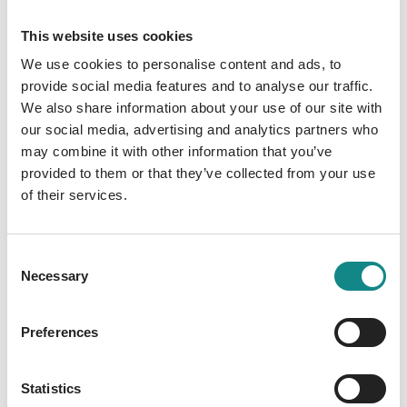
Fabelwesen lauern, muss sich Veit seiner
eigenen Herkunft stellen – und einer
This website uses cookies
Bedrohung, die über Leben und Tod
We use cookies to personalise content and ads, to
entscheidet. Ein Fantasy-Roman voller
provide social media features and to analyse our traffic.
Spannung, Rätsel und unerwarteter
We also share information about your use of our site with
Wendungen. Tauche ein in eine Welt, in der
our social media, advertising and analytics partners who
Mythen real werden!
may combine it with other information that you’ve
provided to them or that they’ve collected from your use
of their services.
Consent
Necessary
Information
Selection
PDF
Preferences
Statistics