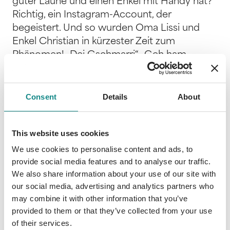
guter Laune und einen Enkel mit Handy hat?
Richtig, ein Instagram-Account, der
begeistert. Und so wurden Oma Lissi und
Enkel Christian in kürzester Zeit zum
Phänomen! „Dei Gschmarri“, „Geh ham
etzadla“, „Du hast nur Blödsinn im Kopf.“
Zusammen mit Christian mischt die
fränkische Oma Instagram auf und hat immer
Consent
Details
About
einen lockeren Spruch auf Lager. Mit Herz
und Humor sowie authentischen Videos und
This website uses cookies
Geschichten aus dem Alltag begeistern die
beiden ihre Instagram Follower. Diese Gute
We use cookies to personalise content and ads, to
provide social media features and to analyse our traffic.
Laune gibt es jetzt für zuhause. In Form eines
We also share information about your use of our site with
Kochbuches mit 33 besonderen Rezepten
our social media, advertising and analytics partners who
für das garantiere Lissi und Chris Gefühl. Von
may combine it with other information that you’ve
Herzhaften fränkischen Braten,
provided to them or that they’ve collected from your use
Kirschenmännle, Eierlikörtkuchen mit einer
of their services.
extra portion Lächlen, bis zu sauren