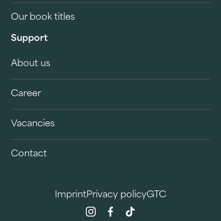
Our book titles
Support
About us
Career
Vacancies
Contact
Imprint
Privacy policy
GTC