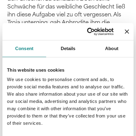
Schwäche für das weibliche Geschlecht ließ
ihn diese Aufgabe viel zu oft vergessen. Als
Troja unterging, gab Aphrodite ihm die
Schuld daran und verfluchte ihn. Nie wieder
sollte eine Frau sich in den Gott des Lichtes
verlieben. Nun hat Zeus Apoll aus Mytikas, der
Consent
Details
About
Heimat der Götter, zu den Menschen
verbannt und ausgerechnet Aphrodite soll
This website uses cookies
ihn unterstützen, den Fluch zu brechen. Mit
Hilfe eines Tinder-Accounts, zweifelhaften
We use cookies to personalise content and ads, to
Liebesromanen und den gut gemeinten
provide social media features and to analyse our traffic.
Ratschlägen seiner Freunde versucht er ein
We also share information about your use of our site with
our social media, advertising and analytics partners who
Mädchen zu finden, das sich trotz des Fluchs
may combine it with other information that you’ve
in ihn verliebt. Ein fast aussichtsloses
provided to them or that they’ve collected from your use
Unterfangen. Und dann tauchen auch noch
of their services.
uralte Feinde auf, die nicht zulassen wollen,
dass er sein Glück findet und in den Olymp