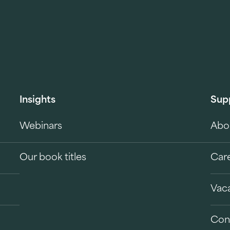
Insights
Sup
Webinars
Abo
Our book titles
Car
Vac
Con