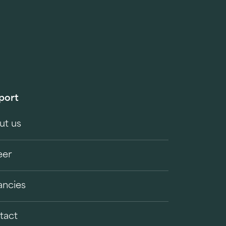
port
ut us
eer
ancies
tact